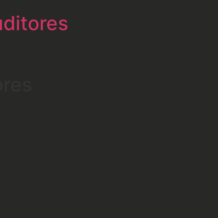
uditores
ores